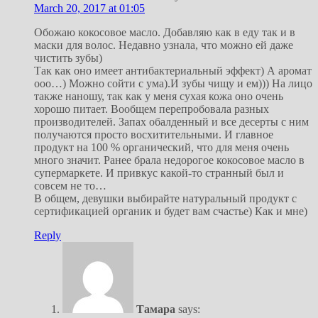
March 20, 2017 at 01:05
Обожаю кокосовое масло. Добавляю как в еду так и в
маски для волос. Недавно узнала, что можно ей даже
чистить зубы)
Так как оно имеет антибактериальный эффект) А аромат
ооо…) Можно сойти с ума).И зубы чищу и ем))) На лицо
также наношу, так как у меня сухая кожа оно очень
хорошо питает. Вообщем перепробовала разных
производителей. Запах обалденный и все десерты с ним
получаются просто восхитительными. И главное
продукт на 100 % органический, что для меня очень
много значит. Ранее брала недорогое кокосовое масло в
супермаркете. И привкус какой-то странный был и
совсем не то…
В общем, девушки выбирайте натуральный продукт с
сертификацией органик и будет вам счастье) Как и мне)
Reply
Тамара
says: