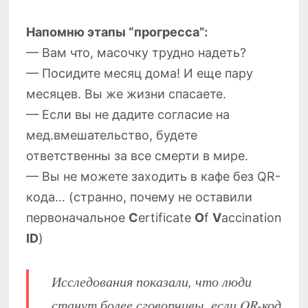
Напомню этапы “прогресса”:
— Вам что, масочку трудно надеть?
— Посидите месяц дома! И еще пару
месяцев. Вы же жизни спасаете.
— Если вы не дадите согласие на
мед.вмешательство, будете
ответственны за все смерти в мире.
— Вы не можете заходить в кафе без QR-
кода… (странно, почему не оставили
первоначальное
С
ertificate
О
f
V
accination
ID
)
Исследования показали, что люди
станут более сговорчивы, если QR-код